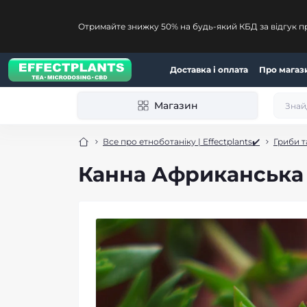
Отримайте знижку 50% на будь-який КБД за відгук п
Доставка і оплата
Про магаз
Магазин
Все про етноботаніку | Effectplants✔️
Гриби т
Канна Африканська 