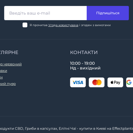
Підпишіться
Я прочитав
Угода користувача
і згоден з вимогами
УЛЯРНЕ
КОНТАКТИ
10:00 - 19:00
р червоний
Нд - вихідний
авки
ун
ний пуер
одукти CBD, Гриби в капсулах, Елітні Чаї - купити в Киеві на Effectplan