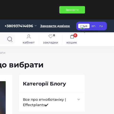
Зачинити
+380937414696
Замовити дзвінок
ua
en
ru
0
0
кабінет
закладки
кошик
рати
що вибрати
Категорії Блогу
Все про етноботаніку |
Effectplants✔️