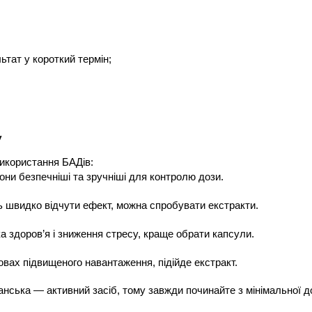
ьтат у короткий термін;
у
використання БАДів:
ни безпечніші та зручніші для контролю дози.
ь швидко відчути ефект, можна спробувати екстракти.
 здоров’я і зниження стресу, краще обрати капсули.
овах підвищеного навантаження, підійде екстракт.
ська — активний засіб, тому завжди починайте з мінімальної до