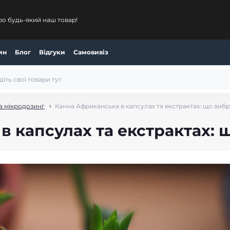
ро будь-який наш товар!
ин
Блог
Відгуки
Самовивіз
а мікродозинг
Канна Африканська в капсулах та екстрактах: що виб
в капсулах та екстрактах: 