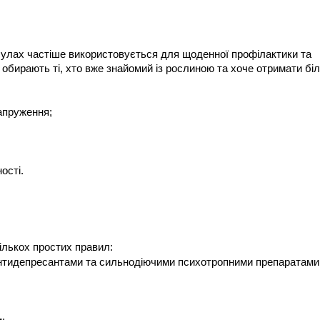
сулах частіше використовується для щоденної профілактики та 
 обирають ті, хто вже знайомий із рослиною та хоче отримати біл
апруження;
ості.
лькох простих правил:
нтидепресантами та сильнодіючими психотропними препаратами