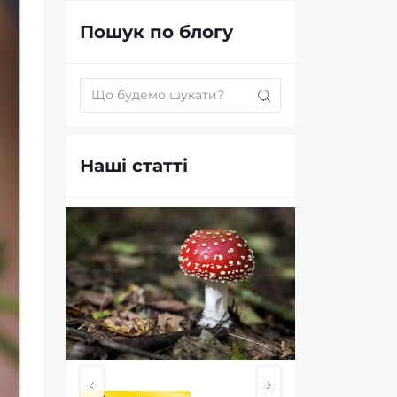
Біодобавки
Пошук по блогу
Все про Кратом
Гриби та мікродозинг
Олія КБД
Наші статті
27
27