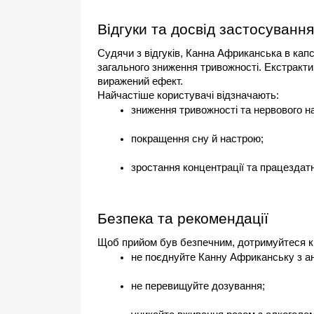
Відгуки та досвід застосування
Судячи з відгуків, Канна Африканська в кап
загального зниження тривожності. Екстракти
виражений ефект.
Найчастіше користувачі відзначають:
зниження тривожності та нервового н
покращення сну й настрою;
зростання концентрації та працездатн
Безпека та рекомендації
Щоб прийом був безпечним, дотримуйтеся кі
не поєднуйте Канну Африканську з а
не перевищуйте дозування;