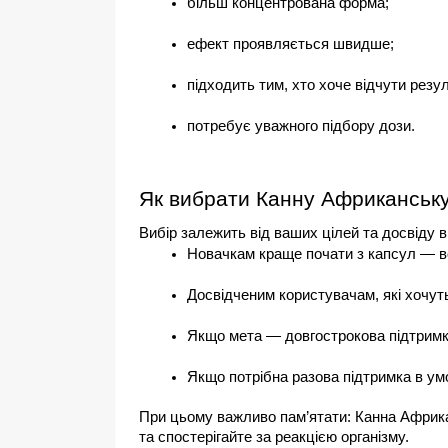
більш концентрована форма;
ефект проявляється швидше;
підходить тим, хто хоче відчути резул
потребує уважного підбору дози.
Як вибрати Канну Африканськ
Вибір залежить від ваших цілей та досвіду 
Новачкам краще почати з капсул — во
Досвідченим користувачам, які хочут
Якщо мета — довгострокова підтримка
Якщо потрібна разова підтримка в ум
При цьому важливо пам’ятати: Канна Африкан
та спостерігайте за реакцією організму.