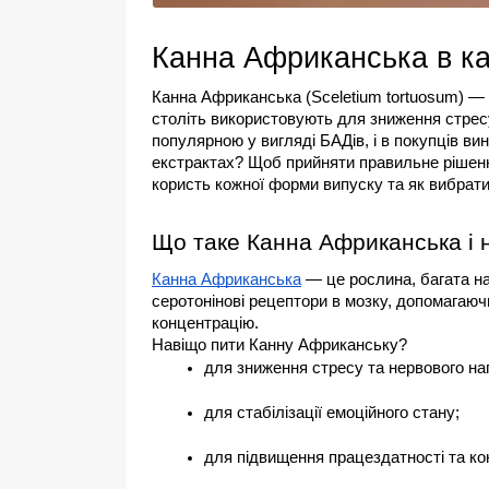
Канна Африканська в ка
Канна Африканська (Sceletium tortuosum) — 
століть використовують для зниження стресу
популярною у вигляді БАДів, і в покупців в
екстрактах? Щоб прийняти правильне рішення
користь кожної форми випуску та як вибрати
Що таке Канна Африканська і н
Канна Африканська
 — це рослина, багата н
серотонінові рецептори в мозку, допомагаюч
концентрацію.
Навіщо пити Канну Африканську?
для зниження стресу та нервового на
для стабілізації емоційного стану;
для підвищення працездатності та ко