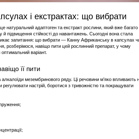
гриби та мікродозинг
все про етноботаніку | effectpl
псулах і екстрактах: що вибрати
Мікродозинг мухомор
чи кратому: як зрозум
це натуральний адаптоген та екстракт рослини, який вже багато 
підходить саме вам
 й підвищення стійкості до навантажень. Сьогодні вона стала 
иникає запитання: що вибрати — Канну Африканську в капсулах чи
, розберімося, навіщо пити цей рослинний препарат, у чому 
 оптимальний варіант.
авіщо її пити
а алкалоїди мезембринового ряду. Ці речовини м’яко впливають н
и регулювати настрій, боротися з тривожністю та покращувати 
пруження;
нцентрації;