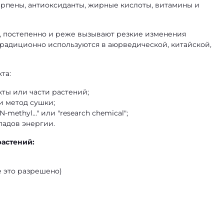
ерпены, антиоксиданты, жирные кислоты, витамины и
, постепенно и реже вызывают резкие изменения
 традиционно используются в аюрведической, китайской,
та:
ты или части растений;
и метод сушки;
methyl..." или "research chemical";
падов энергии.
астений:
е это разрешено)