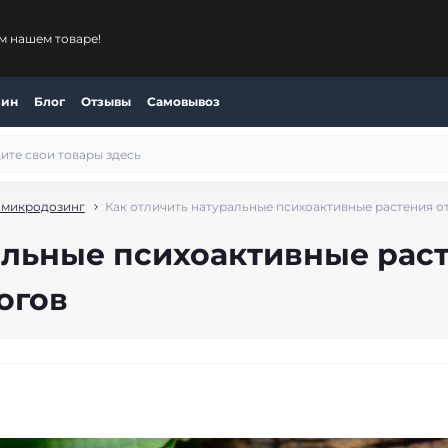
м нашем товаре!
зин
Блог
Отзывы
Самовывоз
 микродозинг
Как отличить натуральные психоактивные растения о
альные психоактивные раст
огов