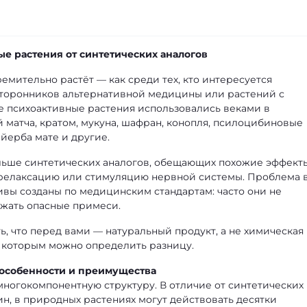
грибы и микродозинг
все об этноботанике | effectpla
ые растения от синтетических аналогов
Микродозинг мухомо
мительно растёт — как среди тех, кто интересуется
или кратому: как поня
сторонников альтернативной медицины или растений с
подходит именно вам
е психоактивные растения использовались веками в
 матча, кратом, мукуна, шафран, конопля, псилоцибиновые
йерба мате и другие.
ольше синтетических аналогов, обещающих похожие эффект
, релаксацию или стимуляцию нервной системы. Проблема 
тивы созданы по медицинским стандартам: часто они не
ржать опасные примеси.
ь, что перед вами — натуральный продукт, а не химическая
 которым можно определить разницу.
 особенности и преимущества
ногокомпонентную структуру. В отличие от синтетических
ин, в природных растениях могут действовать десятки