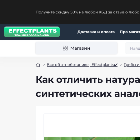
Получите скидку 50% на любой КБД за отзыв о любо
Доставка и оплата
Про мага
Магазин
Все об этноботанике | Effectplants✔️
Грибы и
Как отличить натур
синтетических анал