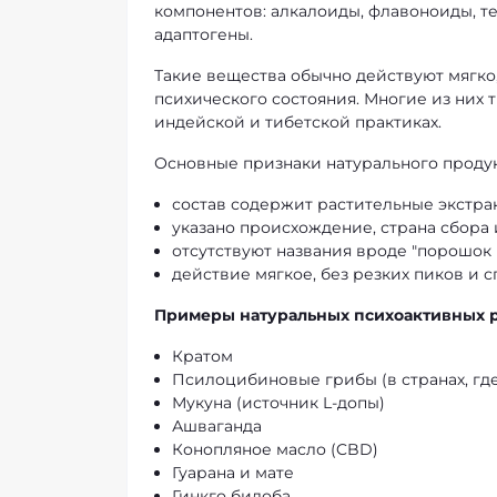
компонентов: алкалоиды, флавоноиды, т
адаптогены.
Такие вещества обычно действуют мягко
психического состояния. Многие из них
индейской и тибетской практиках.
Основные признаки натурального продук
состав содержит растительные экстрак
указано происхождение, страна сбора 
отсутствуют названия вроде "порошок N-
действие мягкое, без резких пиков и с
Примеры натуральных психоактивных р
Кратом
Псилоцибиновые грибы (в странах, гд
Мукуна (источник L-допы)
Ашваганда
Конопляное масло (CBD)
Гуарана и мате
Гинкго билоба