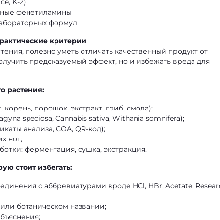
e, K-2)
анные фенетиламины
 лабораторных формул
практические критерии
тения, полезно уметь отличать качественный продукт от
олучить предсказуемый эффект, но и избежать вреда для
о растения:
 корень, порошок, экстракт, гриб, смола);
yna speciosa, Cannabis sativa, Withania somnifera);
каты анализа, COA, QR-код);
х нот;
отки: ферментация, сушка, экстракция.
ую стоит избегать:
единения с аббревиатурами вроде HCl, HBr, Acetate, Resear
или ботаническом названии;
бъяснения;