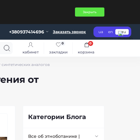
Закрыть
+380937414696
Заказать звонок
ua
en
ru
0
0
кабинет
закладки
корзина
т синтетических аналогов
ения от
Категории Блога
Все об этноботанике |