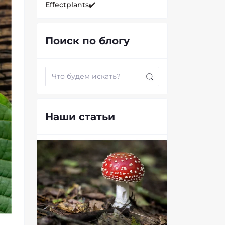
Effectplants✔️
Биодобавки
Поиск по блогу
Грибы и микродозинг
Кратом
Масло КБД
Наши статьи