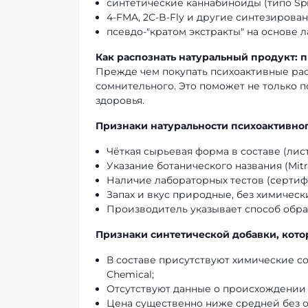
синтетические каннабиноиды (типо Spic
4-FMA, 2C-B-Fly и другие синтезиров
псевдо-"кратом экстракты" на основе
Как распознать натуральный продукт: 
Прежде чем покупать психоактивные рас
сомнительного. Это поможет не только п
здоровья.
Признаки натуральности психоактивног
Чёткая сырьевая форма в составе (лист,
Указание ботанического названия (Mitrag
Наличие лабораторных тестов (сертифи
Запах и вкус природные, без химически
Производитель указывает способ обраб
Признаки синтетической добавки, котор
В составе присутствуют химические со
Chemical;
Отсутствуют данные о происхождении 
Цена существенно ниже средней без о