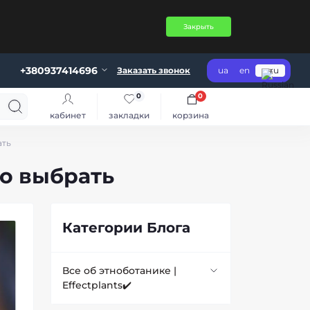
Закрыть
+380937414696
Заказать звонок
ua
en
ru
0
0
кабинет
закладки
корзина
ать
то выбрать
Категории Блога
Все об этноботанике |
Effectplants✔️