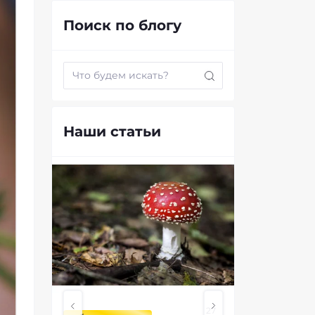
Биодобавки
Поиск по блогу
Грибы и микродозинг
Кратом
Масло КБД
Наши статьи
27
27