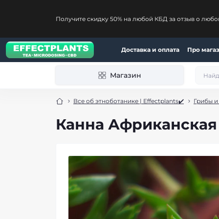
Получите скидку 50% на любой КБД за отзыв о любо
Доставка и оплата
Про мага
Магазин
Все об этноботанике | Effectplants✔️
Грибы и
Канна Африканская в