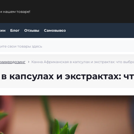
м нашем товаре!
зин
Блог
Отзывы
Самовывоз
 микродозинг
Канна Африканская в капсулах и экстрактах: что выбр
 капсулах и экстрактах: ч