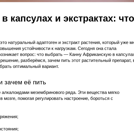
грибы и микродозинг
все об этноботанике | effectpla
 капсулах и экстрактах: что
Микродозинг мухомо
или кратому: как поня
подходит именно вам
 это натуральный адаптоген и экстракт растения, который уже мн
овышения устойчивости к нагрузкам. Сегодня она стала 
возникает вопрос: что выбрать — Канну Африканскую в капсулах
решение, разберёмся, зачем пить этот растительный препарат, в
брать оптимальный вариант.
и зачем её пить
 алкалоидами мезембринового ряда. Эти вещества мягко 
 мозге, помогая регулировать настроение, бороться с 
пряжения;
остояния;