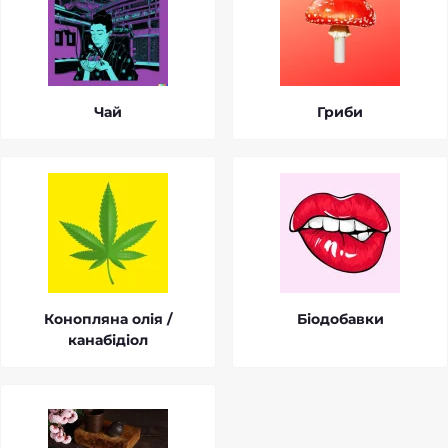
Чай
Гриби
Конопляна олія /
Біодобавки
канабідіол