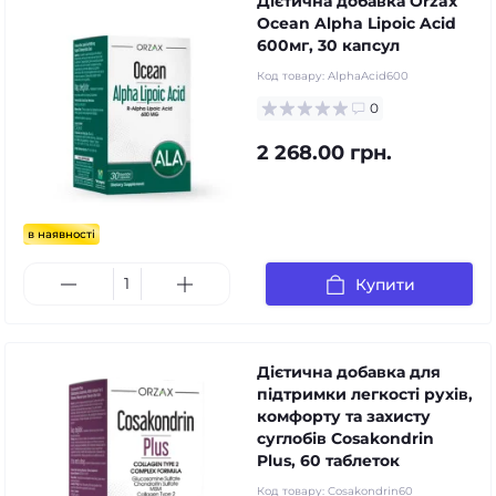
Дієтична добавка Orzax
Ocean Alpha Lipoic Acid
600мг, 30 капсул
Код товару:
AlphaAcid600
0
2 268.00 грн.
в наявності
Купити
Дієтична добавка для
підтримки легкості рухів,
комфорту та захисту
суглобів Cosakondrin
Plus, 60 таблеток
Код товару:
Cosakondrin60