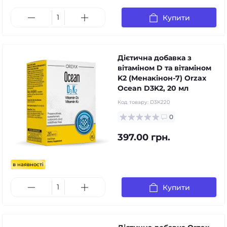
Купити
Дієтична добавка з
вітаміном D та вітаміном
K2 (Менакінон-7) Orzax
Ocean D3K2, 20 мл
Код товару:
D3K220
0
397.00 грн.
в наявності
Купити