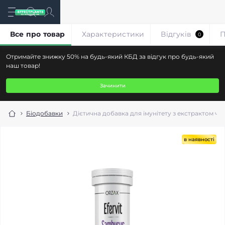
Все про товар
Характеристики
Відгуків
П
0
Отримайте знижку 50% на будь-який КБД за відгук про будь-який
наш товар!
Зачинити
Біодобавки
Дієтична добавка для імунітету з екстрактом чор
в наявності