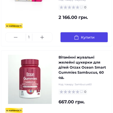
0
2 166.00 грн.
в наявності
Купити
Вітамінні жувальні
желейні цукерки для
дітей Orzax Ocean Smart
Gummies Sambucus, 60
од.
Код товару:
Sambucus60
0
667.00 грн.
в наявності