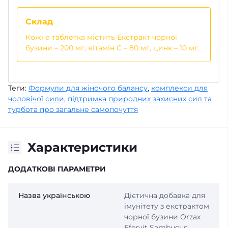
Склад
Кожна таблетка містить Екстракт чорної
бузини – 200 мг, вітамін С – 80 мг, цинк – 10 мг.
Теги:
Формули для жіночого балансу
,
комплекси для
чоловічої сили
,
підтримка природних захисних сил та
турбота про загальне самопочуття
Характеристики
ДОДАТКОВІ ПАРАМЕТРИ
Назва українською
Дієтична добавка для
імунітету з екстрактом
чорної бузини Orzax
Efervit Sambucus