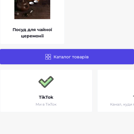
Посуд для чайної
церемонії
Каталог товарів
TikTok
Ми в ТікТок
Канал, куди