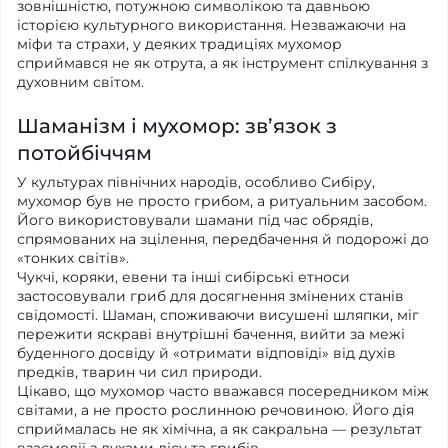
зовнішністю, потужною символікою та давньою
історією культурного використання. Незважаючи на
міфи та страхи, у деяких традиціях мухомор
сприймався не як отрута, а як інструмент спілкування з
духовним світом.
Шаманізм і мухомор: зв’язок з
потойбіччям
У культурах північних народів, особливо Сибіру,
мухомор був не просто грибом, а ритуальним засобом.
Його використовували шамани під час обрядів,
спрямованих на зцілення, передбачення й подорожі до
«тонких світів».
Чукчі, коряки, евени та інші сибірські етноси
застосовували гриб для досягнення змінених станів
свідомості. Шаман, споживаючи висушені шляпки, міг
пережити яскраві внутрішні бачення, вийти за межі
буденного досвіду й «отримати відповіді» від духів
предків, тварин чи сил природи.
Цікаво, що мухомор часто вважався посередником між
світами, а не просто рослинною речовиною. Його дія
сприймалась не як хімічна, а як сакральна — результат
взаємодії з духами лісу та грибів.