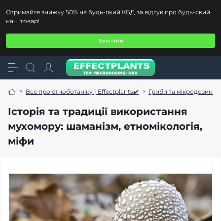
Отримайте знижку 50% на будь-який КБД за відгук про будь-який
наш товар!
Зачинити
Все про етноботаніку | Effectplants✔️
Гриби та мікродозинг
Історія та традиції використання
мухомору: шаманізм, етномікологія,
міфи