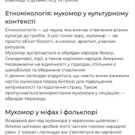
Етномікологія: мухомор у культурному
контексті
Етномікологія — це наука, яка вивчає ставлення різних
культур до грибів. З цієї точки зору, мухомор — не
просто об’єкт біології, а символ, архетип, учасник
ритуалів.
Мухомор зустрічається в обрядах народів Ямалу,
Скандинавії, Індії, а також корінних народів Америки.
Незважаючи на відмінності у підходах, спільним є
шанобливе та обережне ставлення.
У деяких легендах згадується, що навіть воїни вживали
настої мухомора перед битвою для підвищення
витривалості та подолання страху. Також
припускається використання мухомора у ініціаціях —
обрядах переходу.
Мухомор у міфах і фольклорі
Яскравий вигляд мухомора з червоною шляпкою і
білими цятками зробив його частим героєм народної
уяви. У казках і легендах він з’являється як чарівний