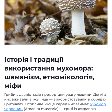
Історія і традиції
використання мухомора:
шаманізм, етномікологія,
міфи
Гриби з давніх часів привертали увагу людини. Деякі з
них вживали в їжу, інші — використовували в обрядах
і ритуалах. Особливе місце серед них займає
мухомор
червоний
(Amanita muscaria) — гриб із яскравою