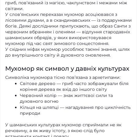
гриб, пов’язаний із магією, чаклунством і межами між
світами.
У слов’янських переказах мухомор асоціювався з
лісовими духами, а в скандинавських — із подарунками
богів. Деякі дослідники припускають, що образ Санти з
червоним вбранням і оленями — відлуння стародавніх
шаманських обрядів, у яких використовувався
мухомор під час свят зимового сонцестояння.
У східних міфах мухомор уособлює таємні знання, шлях
до внутрішнього світу й духовного оновлення.
Мухомор як символ у давніх культурах
Символіка мухомора тісно пов’язана з архетипами:
Світове дерево — гриб часто зображували біля
коріння дерева як вхід до іншого світу
Червоний колір — знак життєвої сили та
духовного вогню
Кільця на шляпці — нагадування про циклічність
природи
У шаманських культурах мухомор сприймали не як
речовину, а як живу істоту, з якою слід було
встановити контакт і повагу.