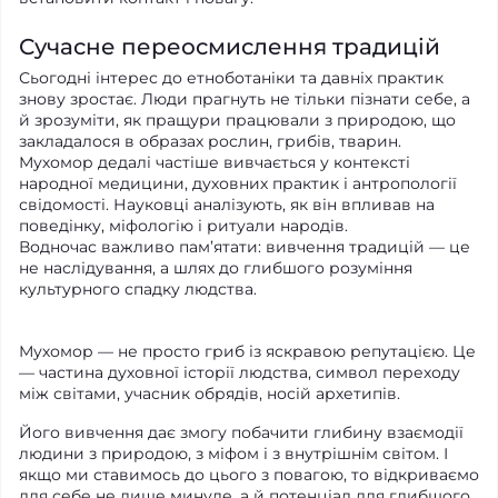
Сучасне переосмислення традицій
Сьогодні інтерес до етноботаніки та давніх практик
знову зростає. Люди прагнуть не тільки пізнати себе, а
й зрозуміти, як пращури працювали з природою, що
закладалося в образах рослин, грибів, тварин.
Мухомор дедалі частіше вивчається у контексті
народної медицини, духовних практик і антропології
свідомості. Науковці аналізують, як він впливав на
поведінку, міфологію і ритуали народів.
Водночас важливо пам’ятати: вивчення традицій — це
не наслідування, а шлях до глибшого розуміння
культурного спадку людства.
Мухомор — не просто гриб із яскравою репутацією. Це
— частина духовної історії людства, символ переходу
між світами, учасник обрядів, носій архетипів.
Його вивчення дає змогу побачити глибину взаємодії
людини з природою, з міфом і з внутрішнім світом. І
якщо ми ставимось до цього з повагою, то відкриваємо
для себе не лише минуле, а й потенціал для глибшого