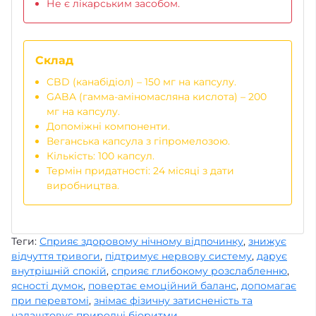
Не є лікарським засобом.
Склад
CBD (канабідіол) – 150 мг на капсулу.
GABA (гамма-аміномасляна кислота) – 200
мг на капсулу.
Допоміжні компоненти.
Веганська капсула з гіпромелозою.
Кількість: 100 капсул.
Термін придатності: 24 місяці з дати
виробництва.
Теги:
Сприяє здоровому нічному відпочинку
,
знижує
відчуття тривоги
,
підтримує нервову систему
,
дарує
внутрішній спокій
,
сприяє глибокому розслабленню
,
ясності думок
,
повертає емоційний баланс
,
допомагає
при перевтомі
,
знімає фізичну затисненість та
налаштовує природні біоритми