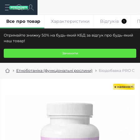
Все про товар
Характеристики
Відгуків
П
1
Отримайте знижку 50% на будь-який КБД за відгук про будь-який
наш товар!
Зачинити
Етноботаніка (функціональні рослини)
Біодобавка PRO CBD 
в наявності