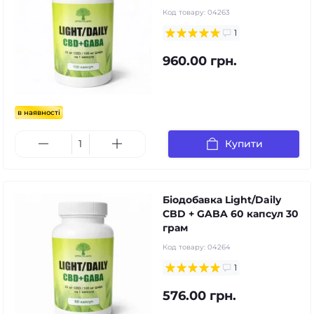
Код товару:
04263
1
960.00 грн.
в наявності
Купити
Біодобавка Light/Daily
CBD + GABA 60 капсул 30
грам
Код товару:
04264
1
576.00 грн.