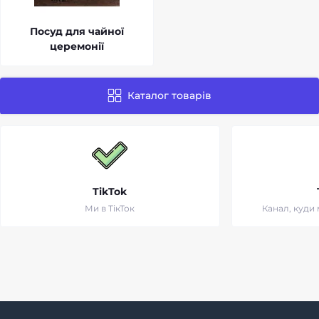
Посуд для чайної
церемонії
Каталог товарів
TikTok
Ми в ТікТок
Канал, куди