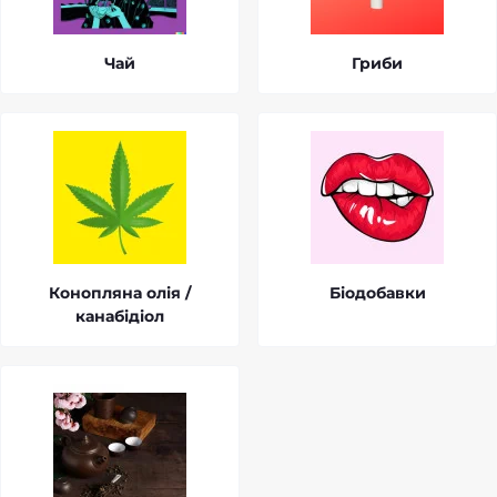
Чай
Гриби
Конопляна олія /
Біодобавки
канабідіол