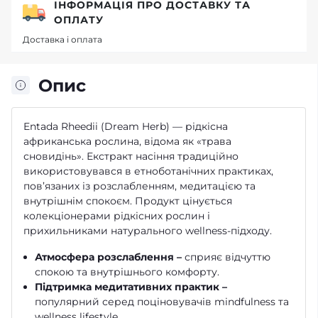
ІНФОРМАЦІЯ ПРО ДОСТАВКУ ТА
ОПЛАТУ
Доставка і оплата
Опис
Entada Rheedii (Dream Herb) — рідкісна
африканська рослина, відома як «трава
сновидінь». Екстракт насіння традиційно
використовувався в етноботанічних практиках,
пов’язаних із розслабленням, медитацією та
внутрішнім спокоєм. Продукт цінується
колекціонерами рідкісних рослин і
прихильниками натурального wellness-підходу.
Атмосфера розслаблення –
сприяє відчуттю
спокою та внутрішнього комфорту.
Підтримка медитативних практик –
популярний серед поціновувачів mindfulness та
wellness lifestyle.