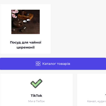
Посуд для чайної
церемонії
Каталог товарів
TikTok
Ми в ТікТок
Канал, куди