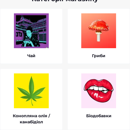
Чай
Гриби
Конопляна олія /
Біодобавки
канабідіол