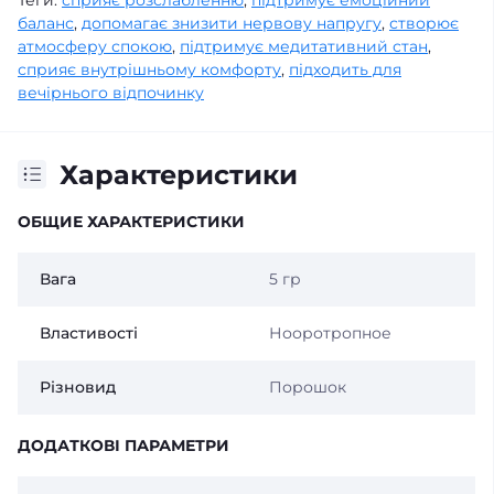
баланс
,
допомагає знизити нервову напругу
,
створює
атмосферу спокою
,
підтримує медитативний стан
,
сприяє внутрішньому комфорту
,
підходить для
вечірнього відпочинку
Характеристики
ОБЩИЕ ХАРАКТЕРИСТИКИ
Вага
5 гр
Властивості
Нооротропное
Різновид
Порошок
ДОДАТКОВІ ПАРАМЕТРИ