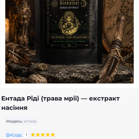
Ентада Ріді (трава мрії) — екстракт
насіння
Модель:
entada
Відгуки:
1