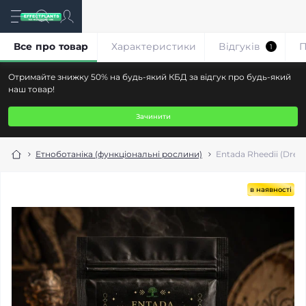
Все про товар
Характеристики
Відгуків
П
1
Отримайте знижку 50% на будь-який КБД за відгук про будь-який
наш товар!
Зачинити
Етноботаніка (функціональні рослини)
Entada Rheedii (Drea
в наявності