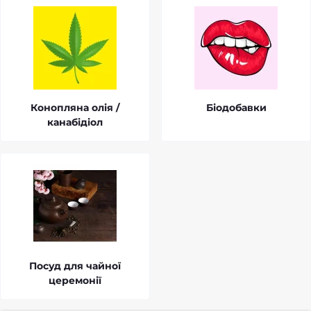
Конопляна олія /
Біодобавки
канабідіол
Посуд для чайної
церемонії