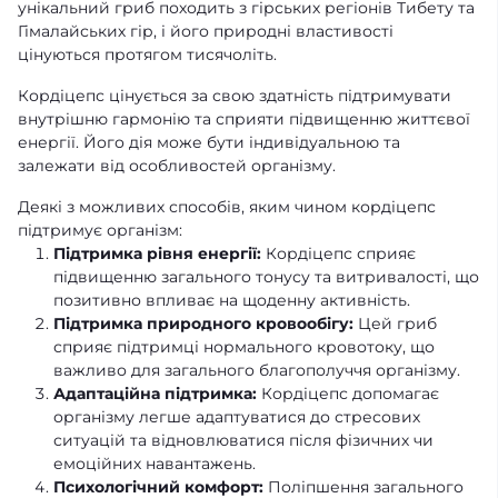
унікальний гриб походить з гірських регіонів Тибету та
Гімалайських гір, і його природні властивості
цінуються протягом тисячоліть.
Кордіцепс цінується за свою здатність підтримувати
внутрішню гармонію та сприяти підвищенню життєвої
енергії. Його дія може бути індивідуальною та
залежати від особливостей організму.
Деякі з можливих способів, яким чином кордіцепс
підтримує організм:
Підтримка рівня енергії:
Кордіцепс сприяє
підвищенню загального тонусу та витривалості, що
позитивно впливає на щоденну активність.
Підтримка природного кровообігу:
Цей гриб
сприяє підтримці нормального кровотоку, що
важливо для загального благополуччя організму.
Адаптаційна підтримка:
Кордіцепс допомагає
організму легше адаптуватися до стресових
ситуацій та відновлюватися після фізичних чи
емоційних навантажень.
Психологічний комфорт:
Поліпшення загального