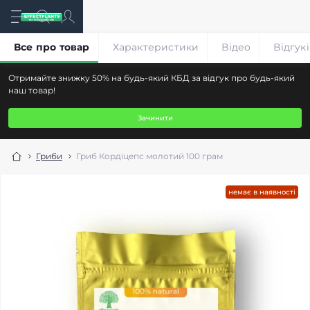
Все про товар
Характеристики
Відео
Відгук
Отримайте знижку 50% на будь-який КБД за відгук про будь-який
наш товар!
Зачинити
Гриби
Гриб Кордіцепс молотий 100 грам
немає в наявності