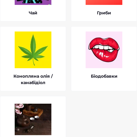
Чай
Гриби
Конопляна олія /
Біодобавки
канабідіол