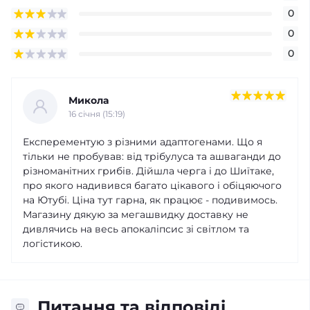
0
0
0
Микола
16 cічня (15:19)
Експерементую з різними адаптогенами. Що я
тільки не пробував: від трібулуса та ашваганди до
різноманітних грибів. Дійшла черга і до Шиїтаке,
про якого надивився багато цікавого і обіцяючого
на Ютубі. Ціна тут гарна, як працює - подивимось.
Магазину дякую за мегашвидку доставку не
дивлячись на весь апокаліпсис зі світлом та
логістикою.
Питання та відповіді