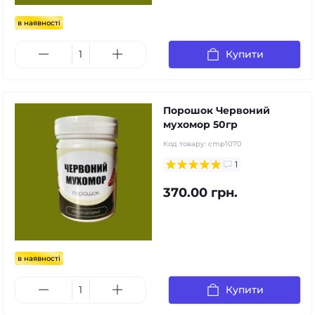
в наявності
Купити
Порошок Червоний
мухомор 50гр
Код товару:
cmp1070
1
370.00 грн.
в наявності
Купити