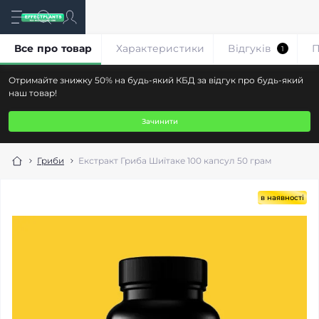
Все про товар
Характеристики
Відгуків
П
1
Отримайте знижку 50% на будь-який КБД за відгук про будь-який
наш товар!
Зачинити
Гриби
Екстракт Гриба Шиїтаке 100 капсул 50 грам
в наявності