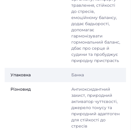
травлення, стійкості
до стресів,
емоційному балансу,
додає бадьорості,
допомагає
гармонізувати
гормональний баланс,
дбає про серце й
судини та пробуджує
природну пристрасть
Упаковка
Банка
Різновид
Антиоксидантний
захист, природний
активатор чуттєвості,
джерело тонусу та
природний адаптоген
для стійкості до
стресів