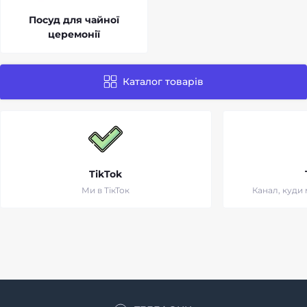
Посуд для чайної
церемонії
Каталог товарів
TikTok
Ми в ТікТок
Канал, куди