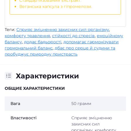
Стандартизований Екстракт.
Веганська капсула з гіпромелози.
Теги:
Сприяє зміцненню захисних сил організму
,
комфорту травлення
,
стійкості до стресів
,
емоційному
балансу
,
додає бадьорості
,
допомагає гармонізувати
гормональний баланс
,
дбає про серце й судини та
пробуджує природну пристрасть
Характеристики
ОБЩИЕ ХАРАКТЕРИСТИКИ
Вага
50 грамм
Властивості
Сприяє зміцненню
захисних сил
організму, комфорту