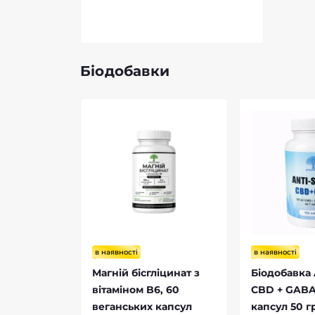
альтер
Біодобавки
в наявності
в наявності
Магній бісгліцинат з
Біодобавка 
вітаміном B6, 60
CBD + GABA
веганських капсул
капсул 50 г