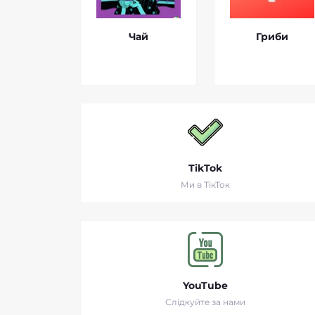
Чай
Гриби
TikTok
Ми в ТікТок
YouTube
Слідкуйте за нами