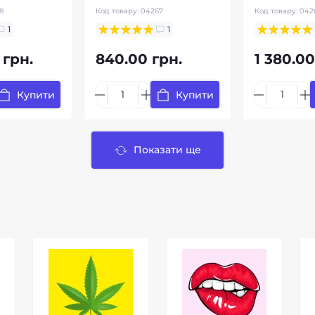
8
Код товару:
04267
Код товару:
042
1
1
 грн.
840.00 грн.
1 380.00
Купити
Купити
Показати ще