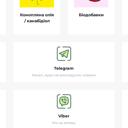
Конопляна олія
Біодобавки
/ канабідіол
Telegram
Канал, куди ми викладуємо новини
Viber
Ми на зв'язку