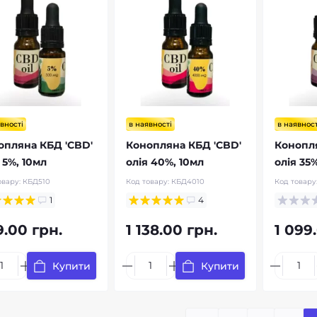
вності
в наявності
в наявност
опляна КБД 'CBD'
Конопляна КБД 'CBD'
Конопля
 5%, 10мл
олія 40%, 10мл
олія 35
овару:
КБД510
Код товару:
КБД4010
Код товару
1
4
9.00 грн.
1 138.00 грн.
1 099
Купити
Купити