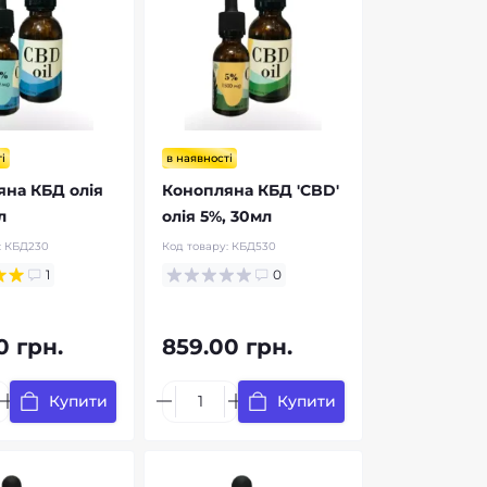
і
в наявності
на КБД олія
Конопляна КБД 'CBD'
л
олія 5%, 30мл
:
КБД230
Код товару:
КБД530
1
0
0 грн.
859.00 грн.
Купити
Купити