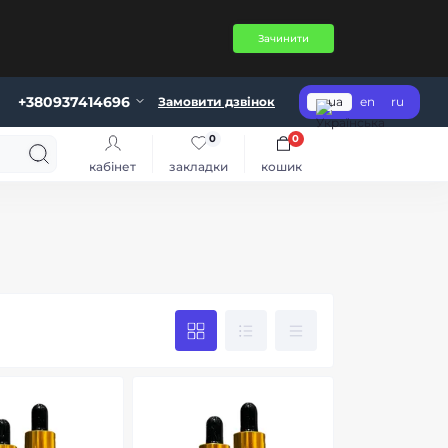
Зачинити
+380937414696
Замовити дзвінок
ua
en
ru
0
0
кабінет
закладки
кошик