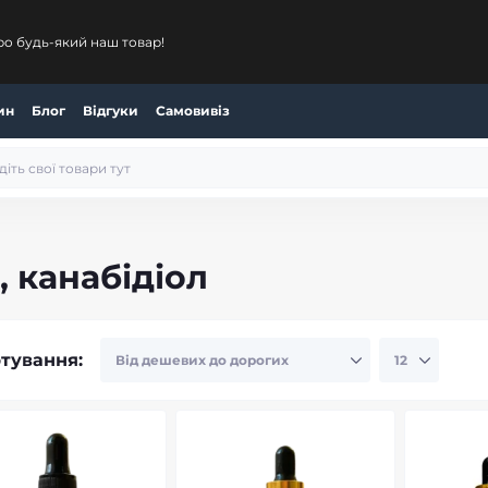
ро будь-який наш товар!
ин
Блог
Відгуки
Самовивіз
 канабідіол
тування: