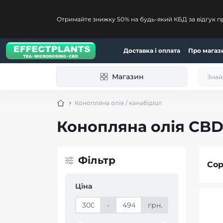
Отримайте знижку 50% на будь-який КБД за відгук п
Доставка і оплата
Про магаз
Магазин
Конопляна олія / канабідіол
Конопляна олія CBD,
Фільтр
Сор
Ціна
-
грн.