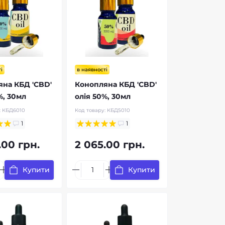
і
в наявності
на КБД 'CBD'
Конопляна КБД 'CBD'
%, 30мл
олія 50%, 30мл
:
КБД6010
Код товару:
КБД5010
1
1
.00 грн.
2 065.00 грн.
Купити
Купити