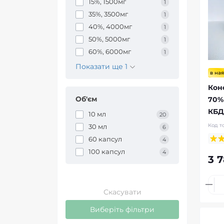
15%, 1500мг
1
35%, 3500мг
1
40%, 4000мг
1
50%, 5000мг
1
60%, 6000мг
1
Показати ще 1
в ная
Кон
Об'єм
70% 
КБД
10 мл
20
Код т
30 мл
6
60 капсул
4
100 капсул
4
3 
Скасувати
Виберіть фільтри