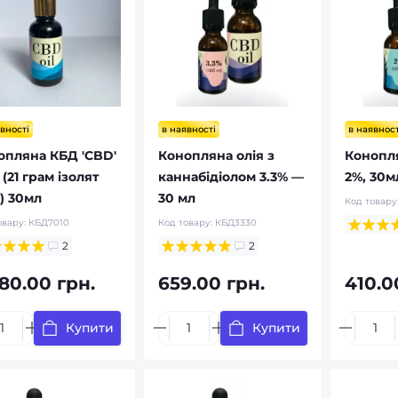
вності
в наявності
в наявност
опляна КБД 'CBD'
Конопляна олія з
Конопля
(21 грам ізолят
каннабідіолом 3.3% —
2%, 30м
) 30мл
30 мл
Код товару
овару:
КБД7010
Код товару:
КБД3330
2
2
780.00 грн.
659.00 грн.
410.0
Купити
Купити