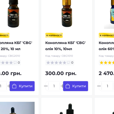
вності
в наявності
в наявност
опляна КБГ 'CBG'
Конопляна КБГ 'CBG'
Конопля
 20%, 10 мл
олія 10%, 10мл
олія 60
овару:
CBG2010
Код товару:
CBG1010
Код товару
0
0
.00 грн.
300.00 грн.
2 470
Купити
Купити