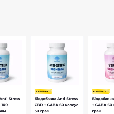
нативи мелатоніну?
порівняння властивостей і
користі для здоров’я
в наявності
в наявності
Anti-Stress
Біодобавка Anti-Stress
Біодобавка
 100
CBD + GABA 60 капсул
+ GABA 60 
рам
30 грам
грам