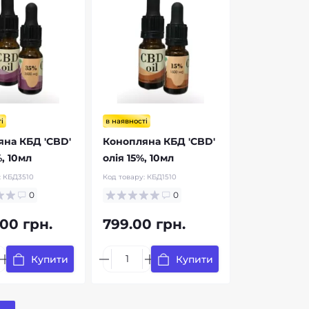
і
в наявності
на КБД 'CBD'
Конопляна КБД 'CBD'
%, 10мл
олія 15%, 10мл
:
КБД3510
Код товару:
КБД1510
0
0
.00 грн.
799.00 грн.
Купити
Купити