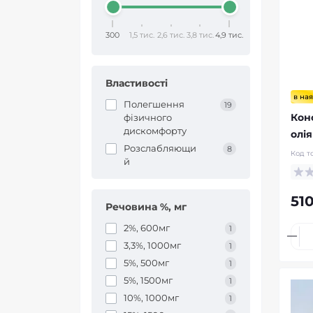
300
1,5 тис.
2,6 тис.
3,8 тис.
4,9 тис.
Властивості
в ная
Полегшення
19
Кон
фізичного
дискомфорту
олія
Розслабляющи
8
Код т
й
510
Речовина %, мг
2%, 600мг
1
3,3%, 1000мг
1
5%, 500мг
1
5%, 1500мг
1
10%, 1000мг
1