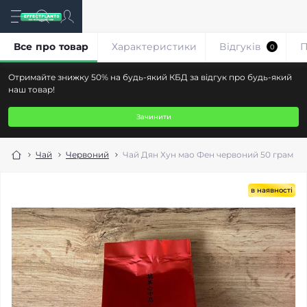
Все про товар
Характеристики
Відгуків
П
0
Отримайте знижку 50% на будь-який КБД за відгук про будь-який
наш товар!
Зачинити
Чай
Червоний
Чай Дян Хун мао Фен червоний 50 грам
в наявності