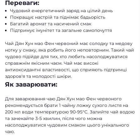
Переваги:
Чудовий енергетичний заряд на цілий день
Покращує настрій та піднімає бадьорість
Багатий аромат та насичений смак
Підтримує імунітет та загальне самопочуття
Чай Дян Хун мао Фен червоний має солодку та медову
нотку у смаку, яка робить його неповторним. Такий чай
чудово підійде для тих, хто любить насолоджуватися
справжнім якісним чаєм. Чай має високі
антиоксидантні властивості, що сприяють підтримці
здоров'я та молодості шкіри.
Як заварювати:
Для заварювання чаю Дян Хун мао Фен червоного
рекомендується брати 1 чайну ложку сухого листя на
200 мл води температурою 90-95°C. Залийте чай водою
та зачекайте 3-5 хвилин, після чого можна
насолоджуватися чудовим смаком цього унікального
чаю.