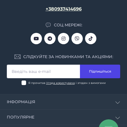
+380937414696
СОЦ МЕРЕЖІ:
СЛІДКУЙТЕ ЗА НОВИНКАМИ ТА АКЦІЯМИ:
Підпишіться
Я прочитав
Угода користувача
і згоден з вимогами
ІНФОРМАЦІЯ
Калькулятор CBD
ПОПУЛЯРНЕ
Про магазин
Інформація про доставку та оплату