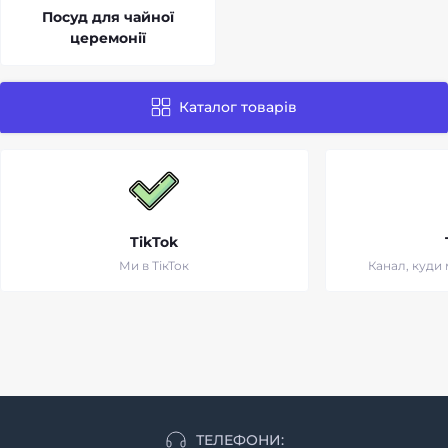
Посуд для чайної
церемонії
Каталог товарів
TikTok
Ми в ТікТок
Канал, куди
ТЕЛЕФОНИ: