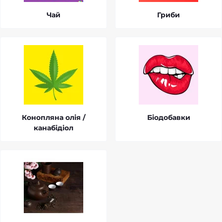
Чай
Гриби
Конопляна олія /
Біодобавки
канабідіол