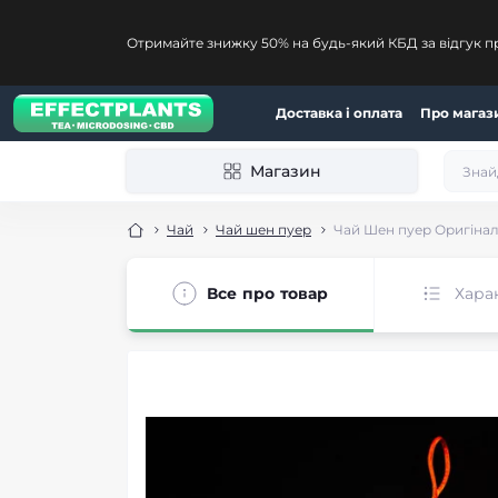
Отримайте знижку 50% на будь-який КБД за відгук п
Доставка і оплата
Про магаз
Магазин
Чай
Чай шен пуер
Чай Шен пуер Оригінал
Все про товар
Хара