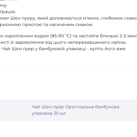
ину
трацію
мат Шен пуеру, який доповнюється м'яким, глибоким смако
 приємною гіркотою та насиченим смаком.
 окропленим водою (85-90 °C) та настояти близько 2-3 хви
исті й задоволення від цього неперевершеного напою.
Чай Шен пуер у бамбуковій упаковці - купіть його вже
Чай Шен пуер Оригінальна бамбукова
упаковка 30 шт