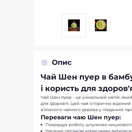
Опис
Чай Шен пуер в бамб
і користь для здоров'
Чай Шен пуер - це унікальний напій, як
для здоров'я. Цей чай історично відомий я
в’яленого чайного дерева у південній про
Переваги чаю Шен пуер:
Покращує роботу шлунково-кишкового
Насичує організм корисними антиокс