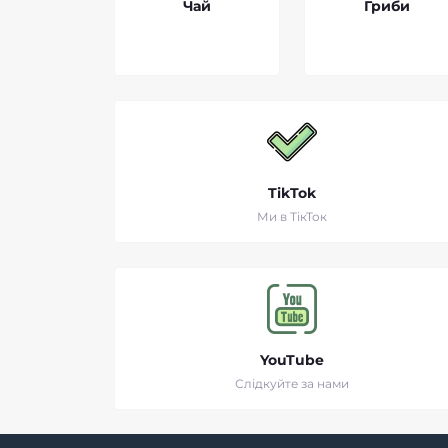
Чай
Гриби
TikTok
Ми в ТікТок
YouTube
Слідкуйте за нами