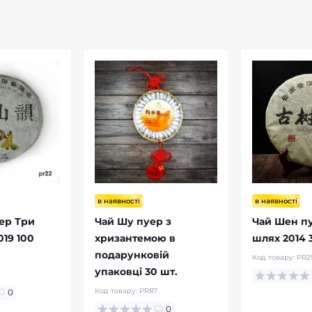
в наявності
в наявності
ер Три
Чай Шу пуер з
Чай Шен п
19 100
хризантемою в
шлях 2014 
подарунковій
Код товару:
PR2
упаковці 30 шт.
Код товару:
PR87
0
0