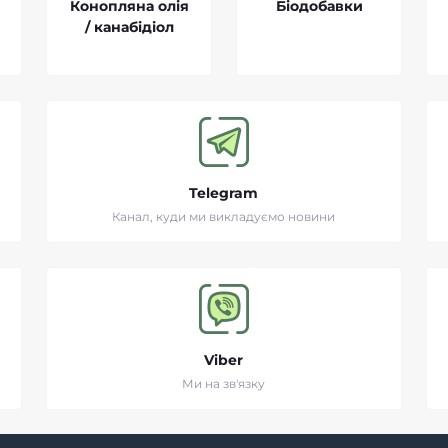
Конопляна олія
Біодобавки
/ канабідіол
Telegram
Канал, куди ми викладуємо новини
Viber
Ми на зв'язку