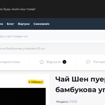
ро будь-який наш товар!
ин
Блог
Відгуки
Самовивіз
ьна бамбукова упаковка 30 шт
ктеристики
Відгуків
Питан
0
Чай Шен пуе
в наявності
бамбукова у
Модель:
PR39