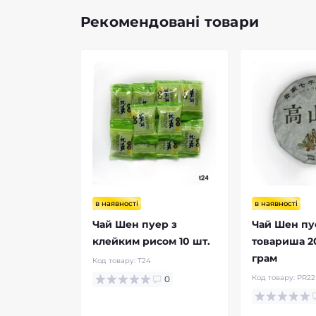
Рекомендовані товари
в наявності
в наявності
Чай Шен пуер з
Чай Шен пу
клейким рисом 10 шт.
товариша 20
грам
Код товару:
T24
Код товару:
PR22
0