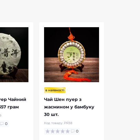
в наявності
уер Чайний
Чай Шен пуер з
357 грам
жасмином у бамбуку
30 шт.
9
Код товару:
PR38
0
0