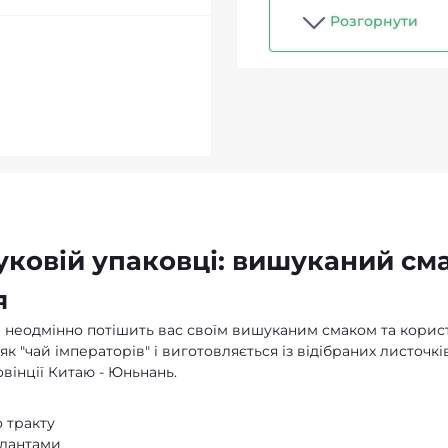
Розгорнути
уковій упаковці: вишуканий см
я
ий неодмінно потішить вас своїм вишуканим смаком та кори
к "чай імператорів" і виготовляється із відібраних листочкі
вінції Китаю - Юньнань.
 тракту
идантами