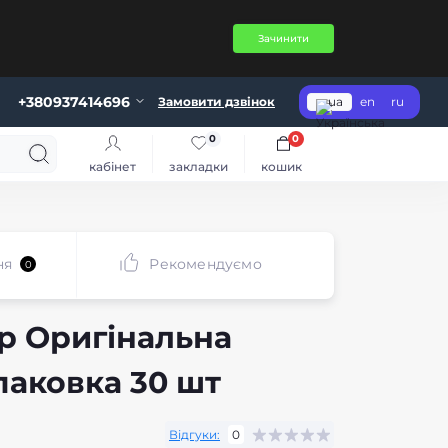
Зачинити
+380937414696
Замовити дзвінок
ua
en
ru
0
0
кабінет
закладки
кошик
ня
Рекомендуємо
0
р Оригінальна
паковка 30 шт
Відгуки:
0