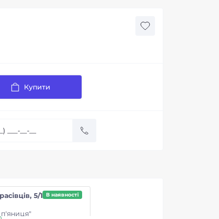
Купити
расівців, 5/1
В наявності
п'яниця"