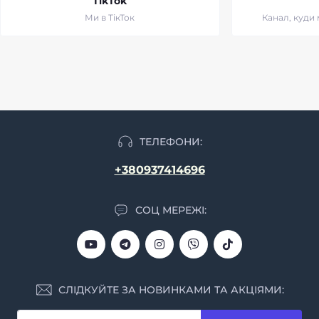
TikTok
Ми в ТікТок
Канал, куди
ТЕЛЕФОНИ:
+380937414696
СОЦ МЕРЕЖІ:
СЛІДКУЙТЕ ЗА НОВИНКАМИ ТА АКЦІЯМИ: