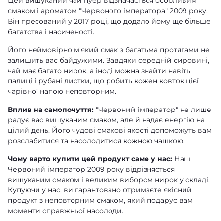
Цей вишуканий чай пуер відзначається особливим
смаком і ароматом "Червоного імператора" 2009 року.
Він пресований у 2017 році, що додало йому ще більше
багатства і насиченості.
Його неймовірно м'який смак з багатьма протягами не
залишить вас байдужими. Завдяки середній сировині,
чай має багато нирок, а іноді можна знайти навіть
палиці і рубані листки, що робить кожен ковток цієї
чарівної напою неповторним.
Вплив на самопочуття:
"Червоний імператор" не лише
радує вас вишуканим смаком, але й надає енергію на
цілий день. Його чудові смакові якості допоможуть вам
розслабитися та насолодитися кожною чашкою.
Чому варто купити цей продукт саме у нас:
Наш
Червоний імператор 2009 року відрізняється
вишуканим смаком і великим вибором нирок у складі.
Купуючи у нас, ви гарантовано отримаєте якісний
продукт з неповторним смаком, який подарує вам
моменти справжньої насолоди.