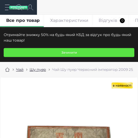
Все про товар
Характеристики
Відгуків
П
0
Отримайте знижку 50% на будь-який КБД за відгук про будь-який
наш товар!
Зачинити
Чай
Шу пуер
Чай Шу пуер Червоний імператор 2009 250 
в наявності