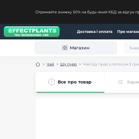
Отримайте знижку 50% на будь-який КБД за відгук п
Доставка і оплата
Про магаз
Магазин
Чай
Шу пуер
Чай Шу пуер з лотосом 5 гра
Все про товар
Хара