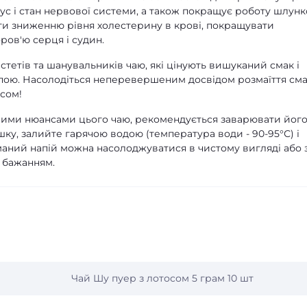
с і стан нервової системи, а також покращує роботу шлунк
ти зниженню рівня холестерину в крові, покращувати
ров'ю серця і судин.
стетів та шанувальників чаю, які цінують вишуканий смак і
пою. Насолодіться неперевершеним досвідом розмаїття смак
осом!
овими нюансами цього чаю, рекомендується заварювати йог
шку, залийте гарячою водою (температура води - 90-95°С) і
маний напій можна насолоджуватися в чистому вигляді або 
 бажанням.
Чай Шу пуер з лотосом 5 грам 10 шт