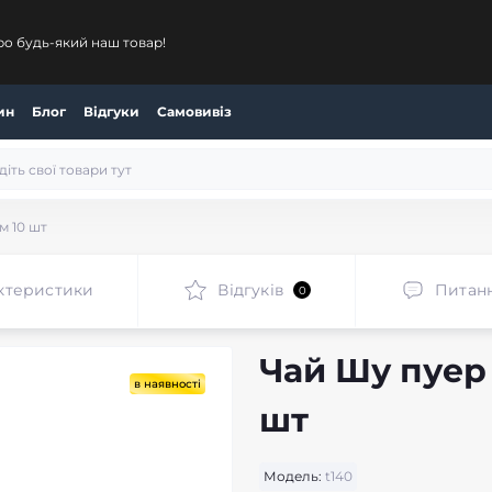
ро будь-який наш товар!
ин
Блог
Відгуки
Самовивіз
м 10 шт
ктеристики
Відгуків
Питан
0
Чай Шу пуер 
в наявності
шт
Модель:
t140