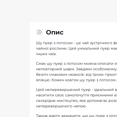
Опис
Шу пуер з лотосом - це чай зустрічного 
чайної рослини. Цей унікальний пуер має 
інших чаїв.
Смак шу пуер з лотосом можна описати я
неповторний шарм. Завдяки особливому 
безліч смакових нюансів: від трохи гірк
ялівцю. Кожен ковток шу пуер з лотосом ро
Цей неперевершений пуер - ідеальний ви
наситити своє самопочуття приємними ві
своєрідне мистецтво, яке допомагає ро
неперевершеного напою.
Також варто зазначити, що шу пуер з ло