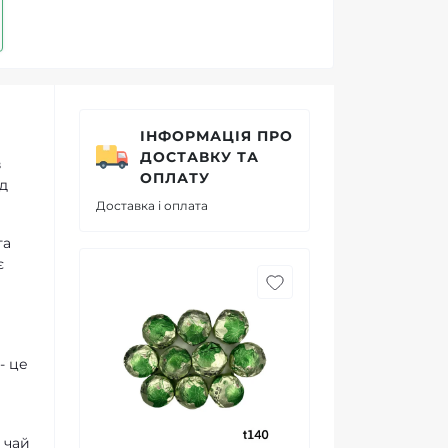
ІНФОРМАЦІЯ ПРО
ДОСТАВКУ ТА
в
ОПЛАТУ
ід
Доставка і оплата
та
є
- це
 чай