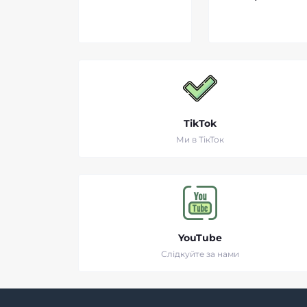
TikTok
Ми в ТікТок
YouTube
Слідкуйте за нами