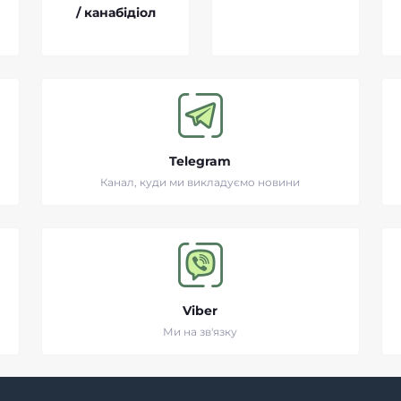
/ канабідіол
Telegram
Канал, куди ми викладуємо новини
Viber
Ми на зв'язку