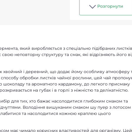
Розгорнути
фермента, який виробляється з спеціально підібраних листкі
свою неповторну структуру та смак, які відрізняють його в
к хвойний і деревний, що додає йому особливу атмосферу 
способу обробки листків чайної рослини, цей чай пропону
ого шоколаду та ароматного кардамону, до легкого присмаку
зкривається на губах і в горлі з ніжністю та делікатністю.
бір для тих, хто бажає насолодитися глибоким смаком та
дчуттями. Володіння вишуканим смаком шу пуер з лотосом 
зслабитися та насолодитися кожною краплею цього
тосом має чимало корисних властивостей для організму. Цей