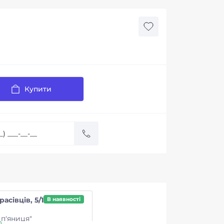
Купити
расівців, 5/1
В наявності
п'яниця"