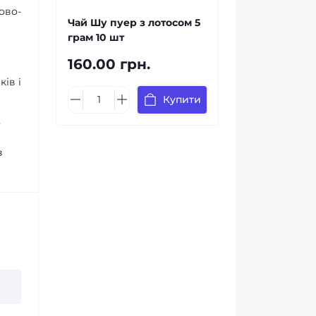
ово-
Чай Шу пуер з лотосом 5
грам 10 шт
160.00 грн.
ів і
Купити
о
з