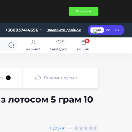
Зачинити
+380937414696
Замовити дзвінок
ua
en
ru
0
0
кабінет
закладки
кошик
ня
Рекомендуємо
0
з лотосом 5 грам 10
Відгуки:
0