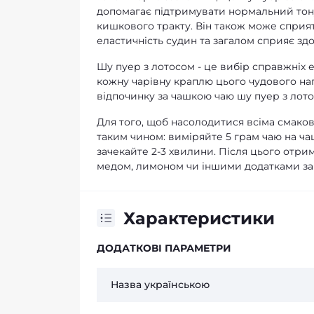
допомагає підтримувати нормальний тону
кишкового тракту. Він також може сприя
еластичність судин та загалом сприяє здо
Шу пуер з лотосом - це вибір справжніх е
кожну чарівну краплю цього чудового на
відпочинку за чашкою чаю шу пуер з лот
Для того, щоб насолодитися всіма смак
таким чином: виміряйте 5 грам чаю на ча
зачекайте 2-3 хвилини. Після цього отри
медом, лимоном чи іншими додатками за
Характеристики
ДОДАТКОВІ ПАРАМЕТРИ
Назва українською