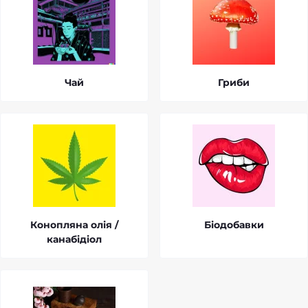
Чай
Гриби
Конопляна олія /
Біодобавки
канабідіол