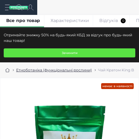
Все про товар
Характеристики
Відгуків
П
0
Отримайте знижку 50% на будь-який КБД за відгук про будь-який
наш товар!
Зачинити
Етноботаніка (функціональні рослини)
Чай Кратом King Bor
немає в наявності