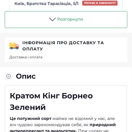
Київ, Братства Тарасівців, 5/1
Немає в наявності
Магазин "Чайний п'яниця"
Розгорнути
ІНФОРМАЦІЯ ПРО ДОСТАВКУ ТА
ОПЛАТУ
Доставка і оплата
Опис
Кратом Кінг Борнео
Зелений
Це потужний сорт
майже не відомий у нас, але
він чудово зарекомендував себе, як
природний
антидепресант та анальгетик.
При цьому не