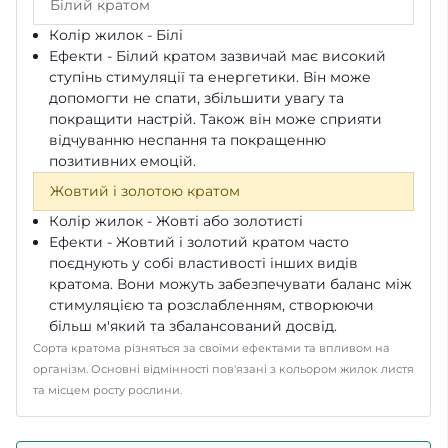
Білий кратом
Колір жилок - Білі
Ефекти - Білий кратом зазвичай має високий
ступінь стимуляції та енергетики. Він може
допомогти не спати, збільшити увагу та
покращити настрій. Також він може сприяти
відчуванню неспання та покращенню
позитивних емоцій.
Жовтий і золотою кратом
Колір жилок - Жовті або золотисті
Ефекти - Жовтий і золотий кратом часто
поєднують у собі властивості інших видів
кратома. Вони можуть забезпечувати баланс між
стимуляцією та розслабленням, створюючи
більш м'який та збалансований досвід.
Сорта кратома різняться за своїми ефектами та впливом на
організм. Основні відмінності пов'язані з кольором жилок листя
та місцем росту рослини.