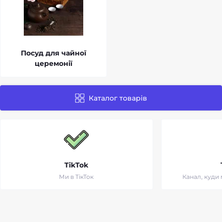
Посуд для чайної
церемонії
Каталог товарів
TikTok
Ми в ТікТок
Канал, куди