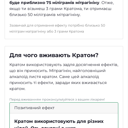
буде приблизно 75 міліграмів мітрагініну
. Отже,
якщо ти візьмеш 3 грами Кратома, ти отримаєш
близько 50 міліграмів мітрагініну.
Зазвичай для отримання ефекту потрібно близько 50
міліграм матрагініну або 3 грами Кратома
Для чого вживають Кратом?
Кратом використовують задля досягнення ефектів,
що він приносить. Мітрагінін, найголовніший
алкалоїд листя кратом. Саме цей алкалоїд
приносить ті ефекти, заради яких вживається
кратом.
Перед вживанням проконсультуйтеся з вашим лікарем!
Позитивний ефект
Кратом використовують для різних