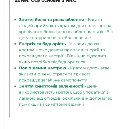
цілей. Ось основні з них:
Зняття болю та розслаблення -
Багато
людей приймають кратом для полегшення
хронічного болю та розслаблення м'язів. Він
діє як натуральне знеболювальне.
Енергія та бадьорість -
У малих дозах
кратом може давати приплив енергії та
покращувати настрій. Відмінно підходить,
якщо потрібно підбадьоритися.
Поліпшення настрою -
Кратом допомагає
знизити рівень стресу та тривоги,
покращує загальне самопочуття.
Зняття симптомів залежності -
Деякі
використовують кратом, щоб упоратися зі
ламкою від опіоїдів, оскільки він допомагає
пом'якшити симптоми відміни