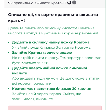
Loading...
Як правильно вживати кратом?
Loading...
Описано дії, як варто правильно вживати
кратом!
Додайте лимон або лимонну кислоту! Лимонна
кислота витягує з Кратома всі корисні речовини!
Додайте в склянку чайну ложку Кратома
У чайній ложці близько 3-х грамів Кратома.
Залийте Кратом гарячою водою
Не потрібно лити окропу. Температура води має
бути близько 95-98°.
Додайте чверть чайної ложки лимонної
кислоти
Або видавіть туди лимон. Це допоможе витягти
всі корисні речовини.
Кратом має настоятися близько 20 хвилин
Злийте напій через марлю. Сміття, що
залишилося, викиньте.