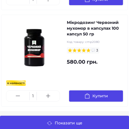
Мікродозинг Червоний
мухомор в капсулах 100
капсул 50 гр
Код товару:
cmp2080
3
580.00 грн.
в наявності
Купити
Показати ще