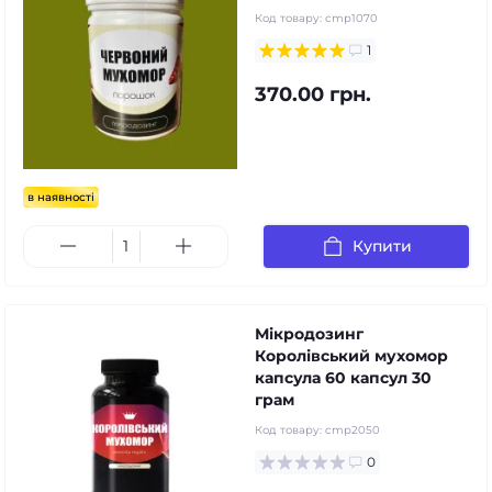
Код товару:
cmp1070
1
370.00 грн.
в наявності
Купити
Мікродозинг
Королівський мухомор
капсула 60 капсул 30
грам
Код товару:
cmp2050
0