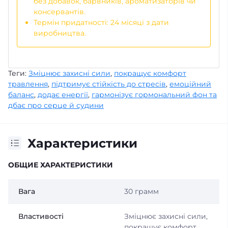
без добавок, барвників, ароматизаторів чи
консервантів.
Термін придатності: 24 місяці з дати
виробництва.
Теги:
Зміцнює захисні сили
,
покращує комфорт
травлення
,
підтримує стійкість до стресів
,
емоційний
баланс
,
додає енергії
,
гармонізує гормональний фон та
дбає про серце й судини
Характеристики
ОБЩИЕ ХАРАКТЕРИСТИКИ
Вага
30 грамм
Властивості
Зміцнює захисні сили,
покращує комфорт