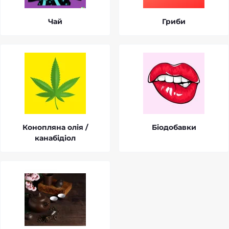
Чай
Гриби
Конопляна олія /
Біодобавки
канабідіол