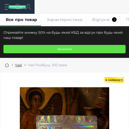
Все про товар
Характеристики
Відгуків
П
1
Отримайте знижку 50% на будь-який КБД за відгук про будь-який
наш товар!
Зачинити
Чай
Чай Ройбуш, 100 грам
в наявності