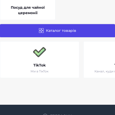
Посуд для чайної
церемонії
Каталог товарів
TikTok
Ми в ТікТок
Канал, куди