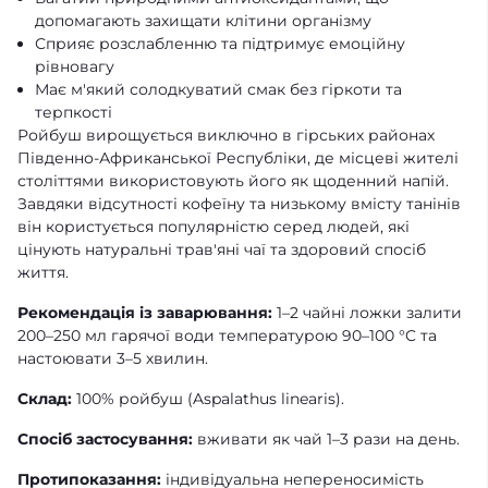
допомагають захищати клітини організму
Сприяє розслабленню та підтримує емоційну
рівновагу
Має м'який солодкуватий смак без гіркоти та
терпкості
Ройбуш вирощується виключно в гірських районах
Південно-Африканської Республіки, де місцеві жителі
століттями використовують його як щоденний напій.
Завдяки відсутності кофеїну та низькому вмісту танінів
він користується популярністю серед людей, які
цінують натуральні трав'яні чаї та здоровий спосіб
життя.
Рекомендація із заварювання:
1–2 чайні ложки залити
200–250 мл гарячої води температурою 90–100 °C та
настоювати 3–5 хвилин.
Склад:
100% ройбуш (Aspalathus linearis).
Спосіб застосування:
вживати як чай 1–3 рази на день.
Протипоказання:
індивідуальна непереносимість