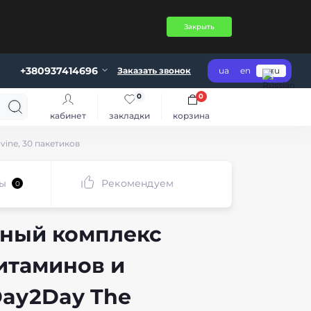
Закрыть
+380937414696
Заказать звонок
ua
en
ru
0
0
кабинет
закладки
корзина
vine, 30 пакетиков
ы
Рекомендуем
0
тный комплекс
витаминов и
ay2Day The