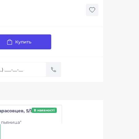
Купить
арасовцев, 5/1
В наявності
 пьяница"