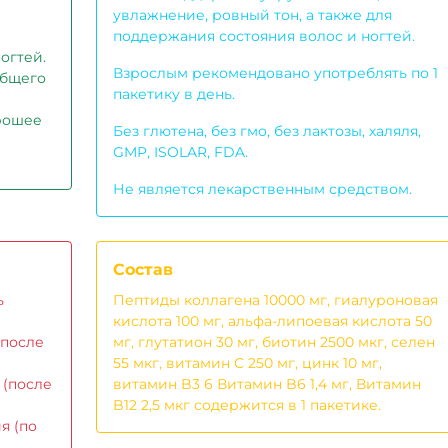
увлажнение, ровный тон, а также для
поддержания состояния волос и ногтей.
огтей.
Взрослым рекомендовано употреблять по 1
общего
пакетику в день.
рошее
Без глютена, без гмо, без лактозы, халяля,
GMP, ISOLAR, FDA.
Не является лекарственным средством.
Состав
ь
Пептиды коллагена 10000 мг, гиалуроновая
кислота 100 мг, альфа-липоевая кислота 50
 после
мг, глутатион 30 мг, биотин 2500 мкг, селен
55 мкг, витамин C 250 мг, цинк 10 мг,
 (после
витамин B3 6 Витамин B6 1,4 мг, Витамин
B12 2,5 мкг содержится в 1 пакетике.
я (по