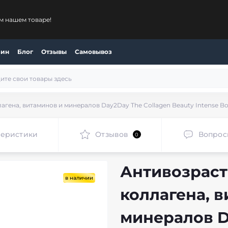
м нашем товаре!
зин
Блог
Отзывы
Самовывоз
гена, витаминов и минералов Day2Day The Collagen Beauty Intense Bo
теристики
Отзывов
Вопрос
0
Антивозрас
в наличии
коллагена, 
минералов D