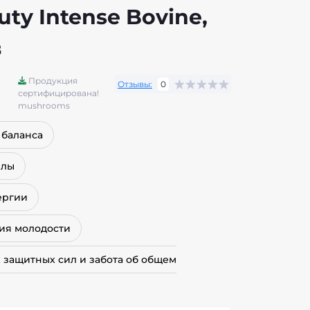
uty Intense Bovine,
в
Продукция
Отзывы:
0
сертифицирована!
mushrooms
 баланса
илы
ергии
ия молодости
 защитных сил и забота об общем