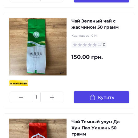
Чай Зеленый чай с
жасмином 50 грамм
Код товара:
G14
0
150.00 грн.
в наличии
Купить
Чай Темный улун Да
Хун Пао Уишань 50
грамм