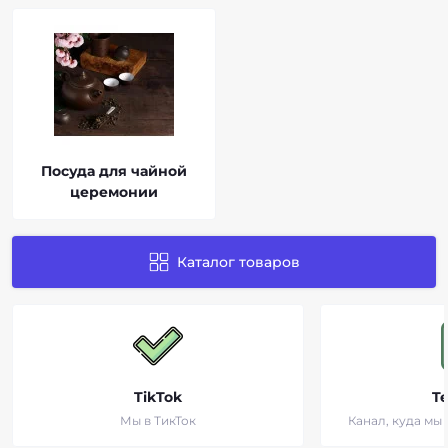
Посуда для чайной
церемонии
Каталог товаров
TikTok
T
Мы в ТикТок
Канал, куда мы