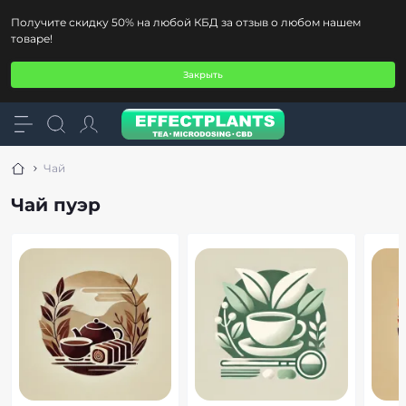
Получите скидку 50% на любой КБД за отзыв о любом нашем
товаре!
Закрыть
Чай
Чай пуэр