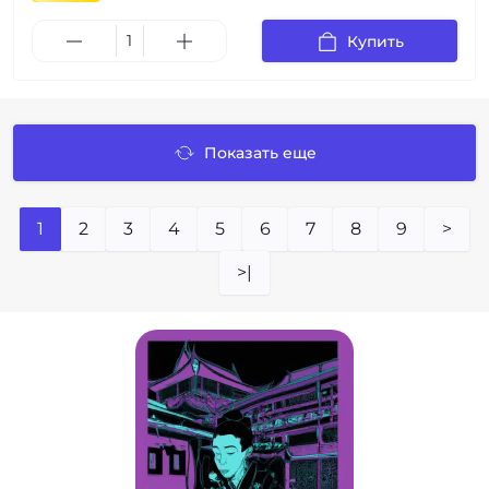
Купить
Показать еще
1
2
3
4
5
6
7
8
9
>
>|