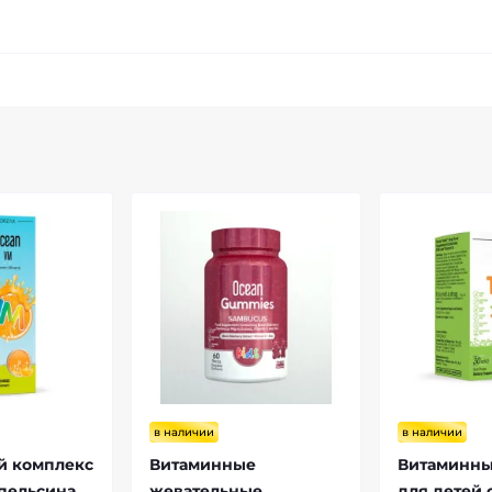
в наличии
в наличии
й комплекс
Витаминные
Витаминны
апельсина
жевательные
для детей