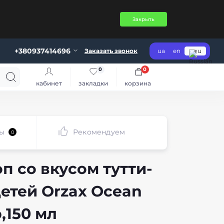
Закрыть
+380937414696
Заказать звонок
ua
en
ru
0
0
кабинет
закладки
корзина
ы
Рекомендуем
0
п со вкусом тутти-
детей Orzax Ocean
p,150 мл