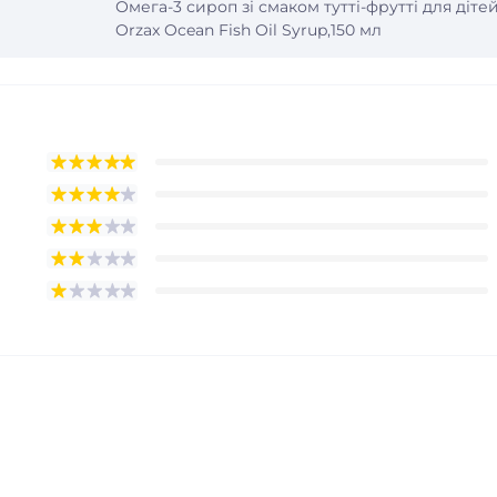
Омега-3 сироп зі смаком тутті-фрутті для діте
Orzax Ocean Fish Oil Syrup,150 мл