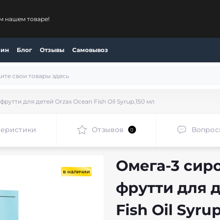
м нашем товаре!
зин
Блог
Отзывы
Самовывоз
рутти для детей Orzax Ocean Fish Oil Syrup,150 мл
теристики
Отзывов
Вопрос
0
Омега-3 сиро
в наличии
фрутти для 
Fish Oil Syru