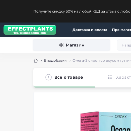
Получите скидку 50% на любой КБД за отзыв о любо
Доставка и оплата
Про мага
Магазин
Биодобавки
Омега-3 сироп со вкусом тутти-ф
Все о товаре
Харак