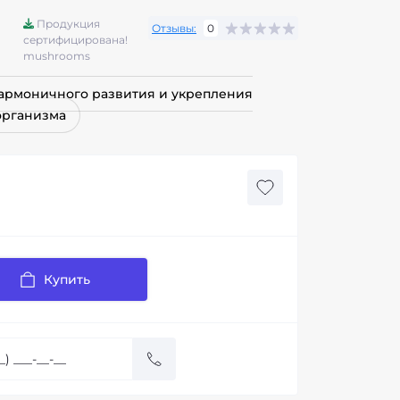
Продукция
Отзывы:
0
сертифицирована!
mushrooms
гармоничного развития и укрепления
организма
Купить