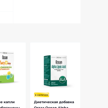
в наличии
е капли
Диетическая добавка
 обогащены
Orzax Ocean Alpha