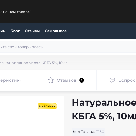
м нашем товаре!
зин
Блог
Отзывы
Самовывоз
е конопляное масло КБГА 5%, 10мл
теристики
Отзывов
Вопрос
1
Натуральное
в наличии
КБГА 5%, 10м
Код Товара:
11150