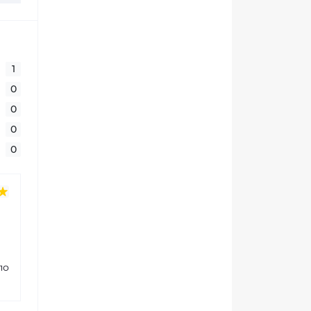
1
0
0
0
0
по