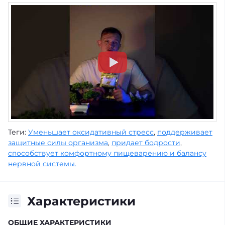
Теги:
Уменьшает оксидативный стресс
,
поддерживает
защитные силы организма
,
придает бодрости
,
способствует комфортному пищеварению и балансу
нервной системы.
Характеристики
ОБЩИЕ ХАРАКТЕРИСТИКИ