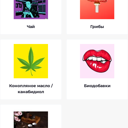
Чай
Грибы
Конопляное масло /
Биодобавки
канабидиол