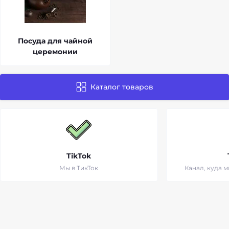
Посуда для чайной
церемонии
Каталог товаров
TikTok
Мы в ТикТок
Канал, куда 