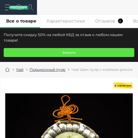
Все о товаре
Характеристики
Отзывов
В
0
Получите скидку 50% на любой КБД за отзыв о любом нашем
товаре!
Закрыть
Чай
Порционный пуэр
Чай Шен пуэр с клейким рисом в 
в наличии